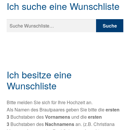
Ich suche eine Wunschliste
Meine Wunschliste
Versandarten
Suche
Suche
nach:
Vertrag widerrufen
Warenkorb
Widerrufsbelehrung
Ich besitze eine
Wunschliste
Wunschlisten Produkte hinzufügen
Zahlungsarten
Bitte melden Sie sich für Ihre Hochzeit an.
Als Namen des Brautpaares geben Sie bitte die
ersten
3
Buchstaben des
Vornamens
und die
ersten
3
Buchstaben des
Nachnamens
an. (z.B. Christiana